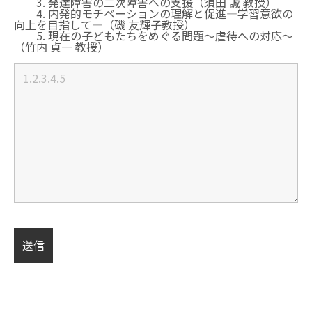
3. 発達障害の二次障害への支援（須田 誠 教授）
4. 内発的モチベーションの理解と促進―学習意欲の
向上を目指して―（磯 友輝⼦教授）
5. 現在の子どもたちをめぐる問題～虐待への対応～
（竹内 貞⼀ 教授）