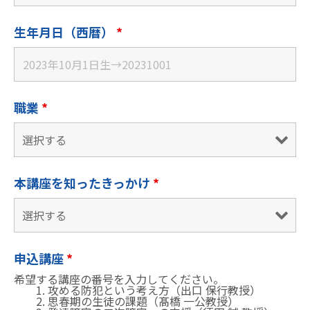
生年月日（西暦）
*
職業
*
本講座を知ったきっかけ
*
申込講座
*
希望する講座の番号を入力してください。
1. 攻める防犯という考え方（出⼝ 保⾏教授）
2. 思春期の生徒の課題（髙橋 ⼀公教授）