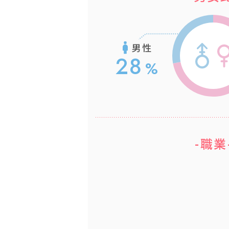
男性
28
-職業