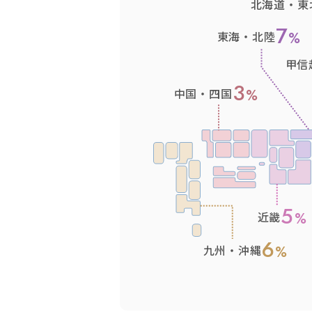
北海道・東
7
東海・北陸
甲信
3
中国・四国
5
近畿
6
九州・沖縄