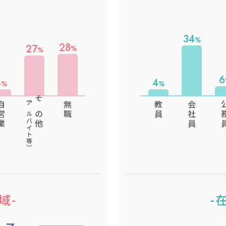
34
28
27
6
4
4
（アルバイト等）
営業
その他
無職
教員
会社員
公
域-
-