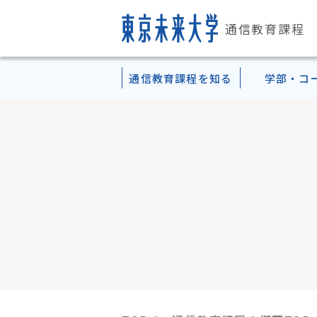
通信教育課程
通信教育課程
を知る
学部・コ
通信教育課程
学部案内
学習方法・
資格・
入学・
こども心理学部TOP
教育の特徴
テキスト科目
認定心理士
３つの入学形態
大
の概要
TOP
学習の流れ
教員免許状
登録案内
理念体系
スクーリング科目（対面授業
幼稚園教諭一種免許状
出願書類について
在
Pick upカリキュラム一覧
キャンパス・施設案内
スクーリング科目（メディア
小学校教諭一種免許状
Web出願
ア
TOP
TOP
TOP
TOP
正科生（1年次入学）
教員紹介・メッセージ
テキストスクーリング科目
「公認モチベーション・マネジャ
再入学・継続登録について
正科生（3年次編入学）
2セメスター・8ターム制
他にも取得可能な資格
出願にあたっての注意
認定心理士・生涯学習コ
幼稚園教諭一種免許コー
小学校教諭一種免許コー