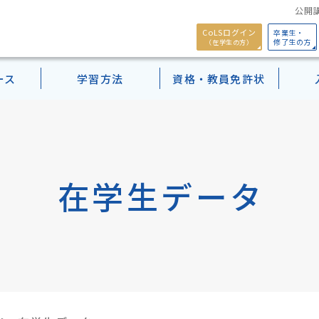
公開講
CoLSログイン
卒業生・
修了生の方
（在学生の方）
ース
学習方法
資格・教員免許状
Webパンフレット
モチベーション行動科
学案内
出願検定料・学費
働きながら学ぶ
小学校教諭二種免許取得パック
）（ライブ授業）
学生データ
奨学金・提携教育ローン
学習のサポート
幼保特例制度について
科目等履修生
パンフレット
Pick upカリキュラム
授業）
クセス
年間学事・開講予定表
在学生メッセージ
Webシラバス
正科生（1年次入学）
在学生データ
ー」Basic資格
卒業生メッセージ
年間学事・開講予定表
正科生（3年次編入学)
ース
科目等履修生
ス
在学生メッセージ
ス
卒業生メッセージ