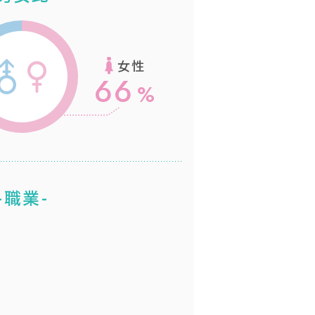
女性
66
-職業-