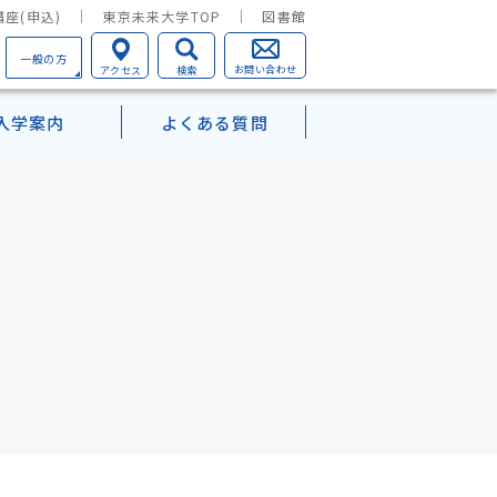
座(申込)
東京未来大学TOP
図書館
一般の方
お問い合わせ
アクセス
検索
入学案内
よくある質問
学部TOP
心理学を学ぶということ
一覧