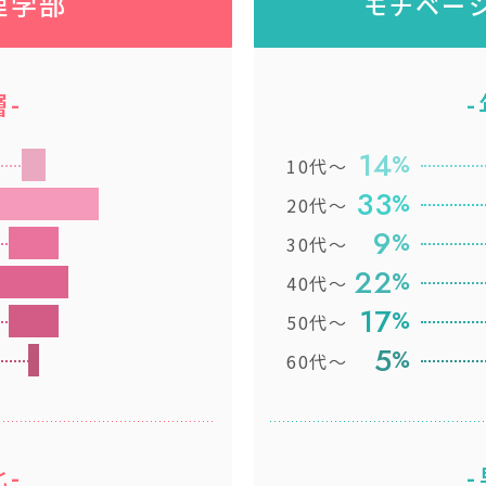
理学部
モチベー
層-
14
%
10代〜
33
%
20代〜
9
%
30代〜
22
%
40代〜
17
%
50代〜
5
%
60代〜
比-