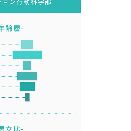
ション
行動科学部
-年齢層-
-男女比-