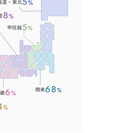
5
海道・東北
8
陸
5
甲信越
68
6
関東
近畿
4