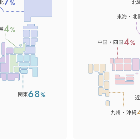
7
北
北
東海・北
4
越
4
中国・四国
68
関東
九州・沖縄