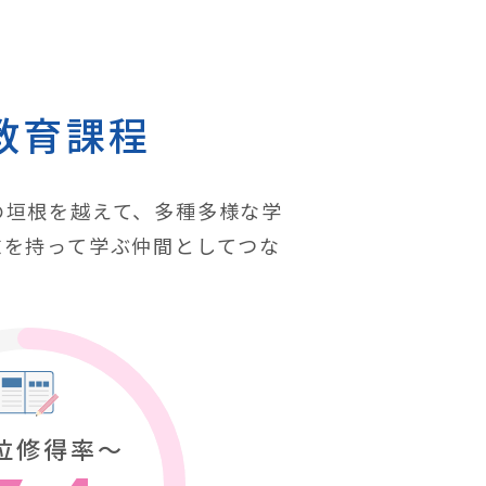
教育課程
の垣根を越えて、多種多様な学
志を持って学ぶ仲間としてつな
位修得率〜