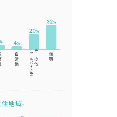
32
20
4
（アルバイト等）
務員
自営業
その他
無職
在住地域-