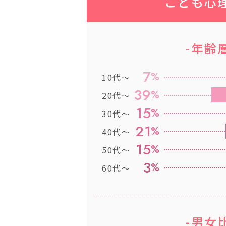
こども心
-年齢
7
%
10代〜
39
%
20代〜
15
%
30代〜
21
%
40代〜
15
%
50代〜
3
%
60代〜
-男女