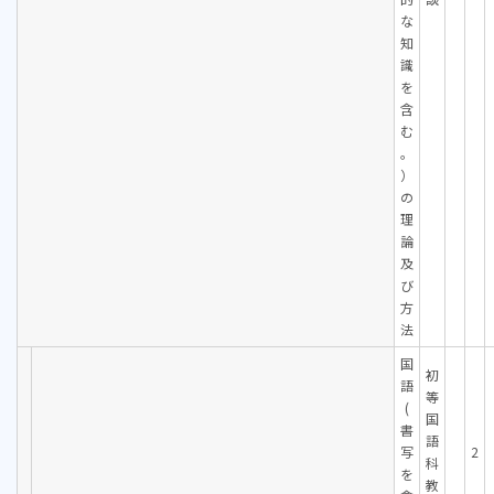
な
知
識
を
含
む
。
）
の
理
論
及
び
方
法
国
初
語
等
(
国
書
語
写
2
科
を
教