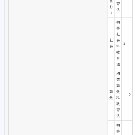
含
育
む
法
)
初
等
社
社
会
2
会
科
教
育
法
初
等
算
算
数
2
数
科
教
育
法
初
等