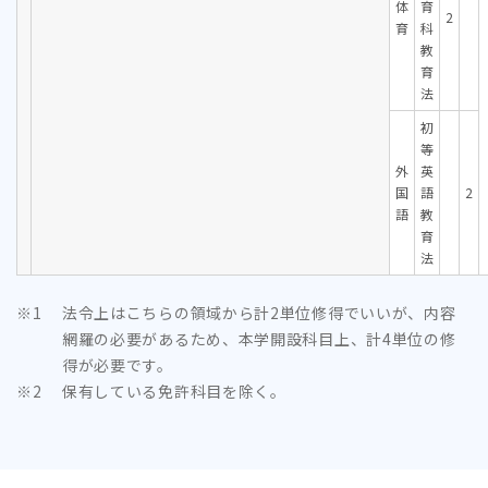
体
育
2
育
科
教
育
法
初
等
外
英
国
語
2
語
教
育
法
法令上はこちらの領域から計2単位修得でいいが、内容
網羅の必要があるため、本学開設科目上、計4単位の修
得が必要です。
保有している免許科目を除く。