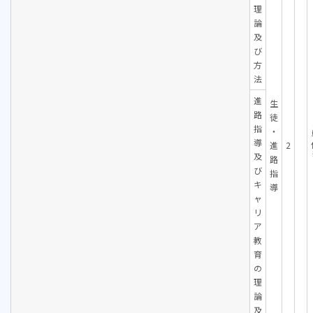
理
論
及
び
方
法
進
生
路
徒
指
・
導
進
2
及
路
び
指
キ
導
ャ
リ
ア
教
育
の
理
論
及