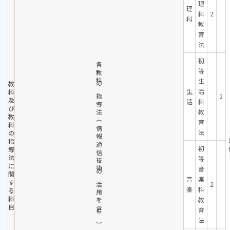
理
理
科
2
科
教
育
法
初
各教科の指導法
等
生
教
生
活
科
2
及
活
科
び
教
教
（情報通信技術
育
科
法
の
指
初
導
法
等
に
音
関
の活用を含む）
音
楽
す
2
楽
科
る
科
教
目
育
法