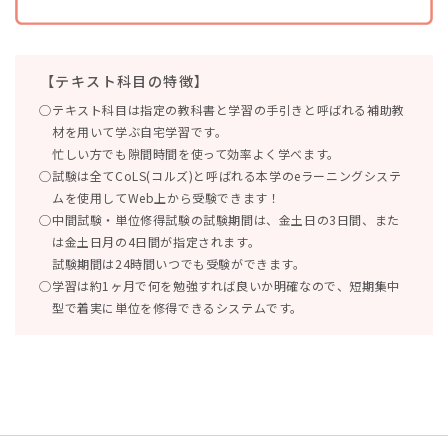
【テキスト科目の特徴】
◯テキスト科目は指定の教科書と学習の手引きと呼ばれる補助教
材を用いて学ぶ自宅学習です。
忙しい方でも隙間時間を使って効率よく学べます。
◯試験は全てCoLS(コルズ)と呼ばれる本学のeラーニングシステ
ムを使用してWeb上から受験できます！
◯中間試験・単位修得試験の試験期間は、金土日の3日間、また
は金土日月の4日間が指定されます。
試験期間は24時間いつでも受験ができます。
◯学習は約1ヶ月で何を勉強すれば良いか明確なので、短期集中
型で着実に単位を修得できるシステムです。