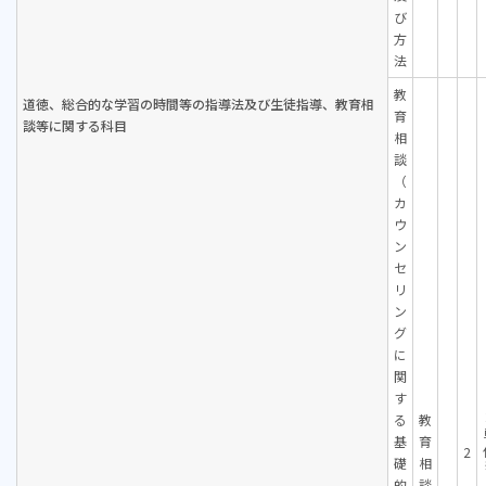
び
方
法
教
道徳、総合的な学習の
時間等の指導法及び
生徒指導、教育相
育
談等
に関する科目
相
談
（
カ
ウ
ン
セ
リ
ン
グ
に
関
す
る
教
基
育
2
礎
相
的
談