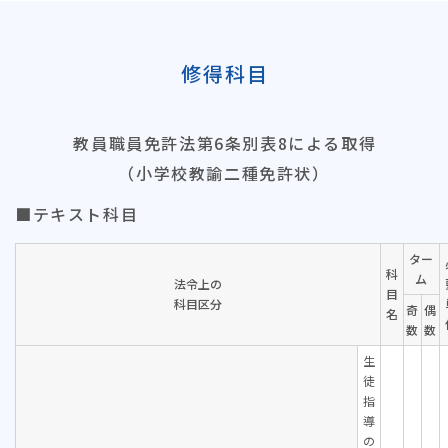
修得科目
教員職員免許法第6条別表8による取得
（小学校教諭二種免許状）
■テキスト科目
ター
科
ム
法令上の
目
科目区分
奇
偶
名
数
数
生
徒
指
導
の