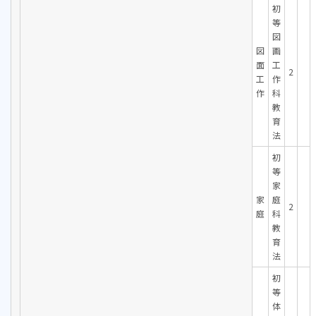
初
等
図
図
画
面
工
2
工
作
作
科
教
育
法
初
等
家
家
庭
2
庭
科
教
育
法
初
等
体