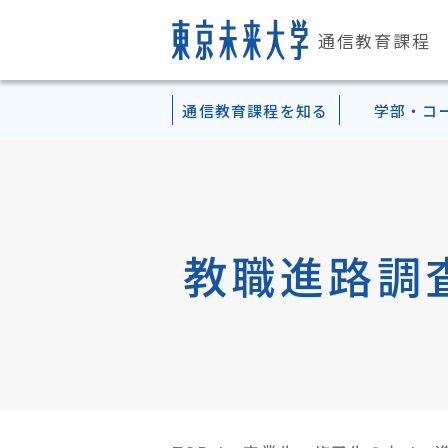
通信教育課程
通信教育課程
を知る
学部・コ
通信教育課程
学部案内
学習方法・
資格・
入学・
こども心理学部TOP
教育の特徴
テキスト科目
認定心理士
３つの入学形態
大
の概要
TOP
学習の流れ
教員免許状
登録案内
理念体系
スクーリング科目（対面授業
幼稚園教諭一種免許状
出願書類について
在
Pick upカリキュラム一覧
キャンパス・施設案内
スクーリング科目（メディア
小学校教諭一種免許状
Web出願
ア
TOP
TOP
TOP
TOP
正科生（1年次入学）
教職進路調
教員紹介・メッセージ
テキストスクーリング科目
「公認モチベーション・マネジャ
再入学・継続登録について
正科生（3年次編入学）
2セメスター・8ターム制
他にも取得可能な資格
出願にあたっての注意
認定心理士・生涯学習コ
幼稚園教諭一種免許コー
小学校教諭一種免許コー