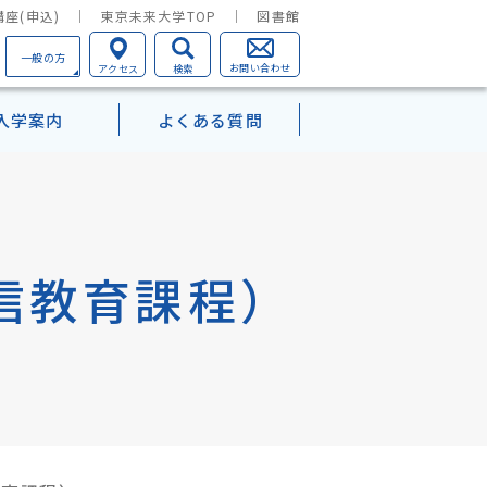
座(申込)
東京未来大学TOP
図書館
一般の方
お問い合わせ
アクセス
検索
入学案内
よくある質問
学部TOP
心理学を学ぶということ
一覧
信教育課程）