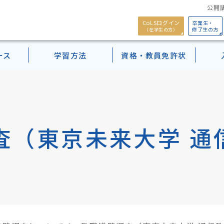
公開講
CoLSログイン
卒業生・
修了生の方
（在学生の方）
ース
学習方法
資格・教員免許状
Webパンフレット
モチベーション行動科
学案内
出願検定料・学費
働きながら学ぶ
小学校教諭二種免許取得パック
）（ライブ授業）
学生データ
奨学金・提携教育ローン
学習のサポート
幼保特例制度について
科目等履修生
パンフレット
Pick upカリキュラム
授業）
クセス
年間学事・開講予定表
在学生メッセージ
Webシラバス
正科生（1年次入学）
査（東京未来大学 通
ー」Basic資格
卒業生メッセージ
年間学事・開講予定表
正科生（3年次編入学)
ース
科目等履修生
ス
在学生メッセージ
ス
卒業生メッセージ