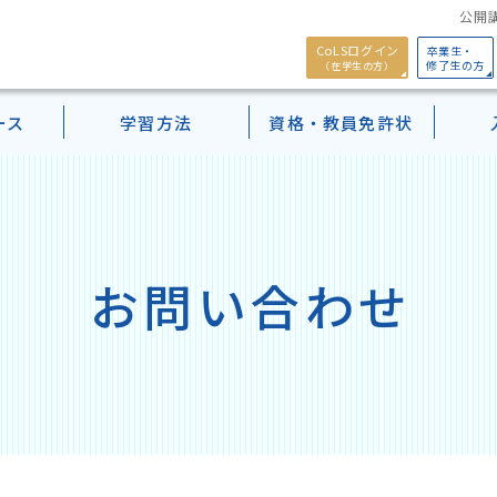
公開講
CoLSログイン
卒業生・
修了生の方
（在学生の方）
ース
学習方法
資格・教員免許状
Webパンフレット
モチベーション行動科
学案内
出願検定料・学費
働きながら学ぶ
小学校教諭二種免許取得パック
）（ライブ授業）
学生データ
奨学金・提携教育ローン
学習のサポート
幼保特例制度について
科目等履修生
パンフレット
Pick upカリキュラム
授業）
クセス
年間学事・開講予定表
在学生メッセージ
Webシラバス
正科生（1年次入学）
お問い合わせ
ー」Basic資格
卒業生メッセージ
年間学事・開講予定表
正科生（3年次編入学)
ース
科目等履修生
ス
在学生メッセージ
ス
卒業生メッセージ