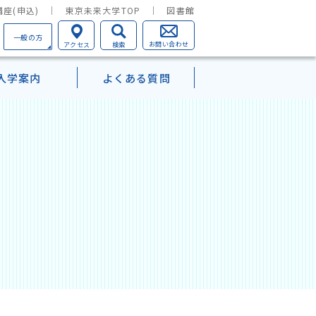
座(申込)
東京未来大学TOP
図書館
一般の方
お問い合わせ
アクセス
検索
入学案内
よくある質問
学部TOP
心理学を学ぶということ
一覧