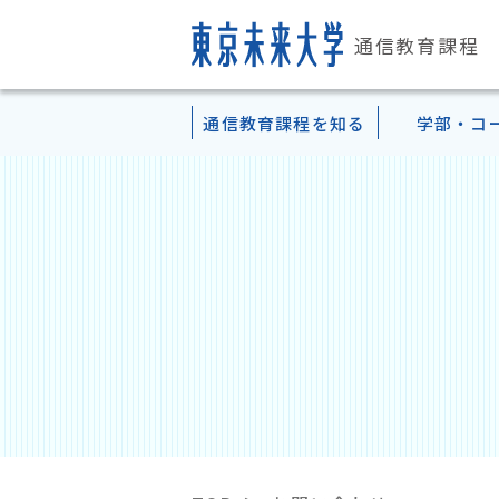
通信教育課程
通信教育課程
を知る
学部・コ
通信教育課程
学部案内
学習方法・
資格・
入学・
こども心理学部TOP
教育の特徴
テキスト科目
認定心理士
３つの入学形態
大
の概要
TOP
学習の流れ
教員免許状
登録案内
理念体系
スクーリング科目（対面授業
幼稚園教諭一種免許状
出願書類について
在
Pick upカリキュラム一覧
キャンパス・施設案内
スクーリング科目（メディア
小学校教諭一種免許状
Web出願
ア
TOP
TOP
TOP
TOP
正科生（1年次入学）
教員紹介・メッセージ
テキストスクーリング科目
「公認モチベーション・マネジャ
再入学・継続登録について
正科生（3年次編入学）
2セメスター・8ターム制
他にも取得可能な資格
出願にあたっての注意
認定心理士・生涯学習コ
幼稚園教諭一種免許コー
小学校教諭一種免許コー