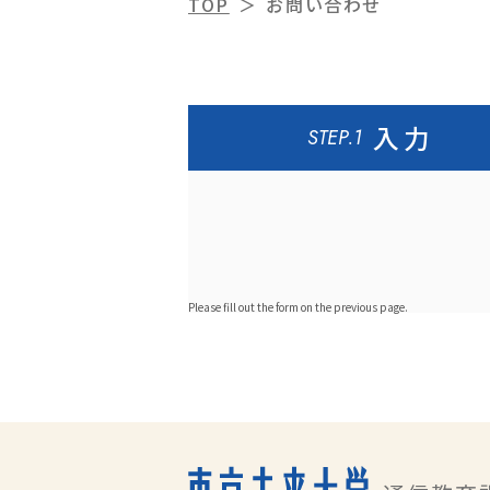
TOP
お問い合わせ
入力
STEP.1
Please fill out the form on the previous page.